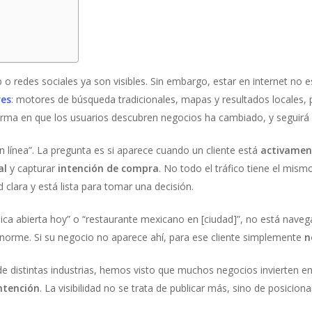
o redes sociales ya son visibles. Sin embargo, estar en internet no
res
: motores de búsqueda tradicionales, mapas y resultados locales, 
a forma en que los usuarios descubren negocios ha cambiado, y seguir
n línea”. La pregunta es si aparece cuando un cliente está
activamen
al
y capturar
intención de compra
. No todo el tráfico tiene el mism
lara y está lista para tomar una decisión.
nica abierta hoy” o “restaurante mexicano en [ciudad]”, no está nav
norme. Si su negocio no aparece ahí, para ese cliente simplemente
n
 distintas industrias, hemos visto que muchos negocios invierten en
ntención
. La visibilidad no se trata de publicar más, sino de posici