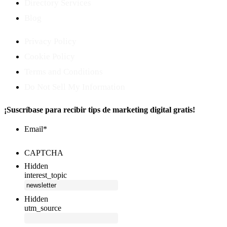
Directory Services
Blog
Privacy Policy
Cookie Policy
Terms and Conditions
Do Not Sell My Information
¡Suscríbase para recibir tips de marketing digital gratis!
Email
*
CAPTCHA
Hidden
interest_topic
Hidden
utm_source