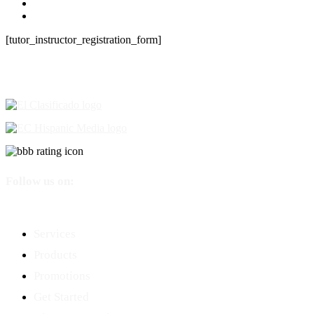
[tutor_instructor_registration_form]
Follow us on:
Services
Products
Promotions
Get Started