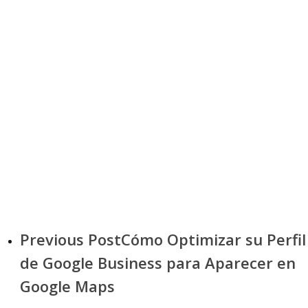
Google Business Profile
Instagram Para Negocios
Marketing Digital
Pequeños Negocios
Publicidad Digital
Redes Sociales
SEO Local
Sitios Web
Previous Post
Cómo Optimizar su Perfil
de Google Business para Aparecer en
Google Maps