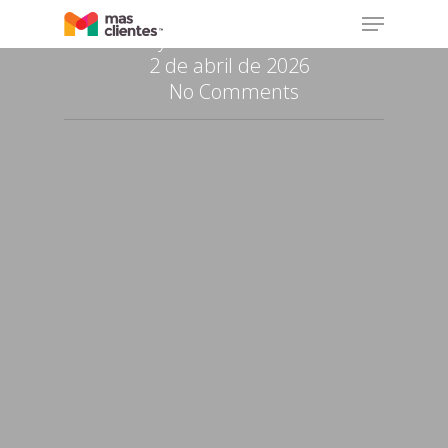
realmente aparece en Google
Menu
Skip
By
Oscar Colindres
to
2 de abril de 2026
main
No Comments
content