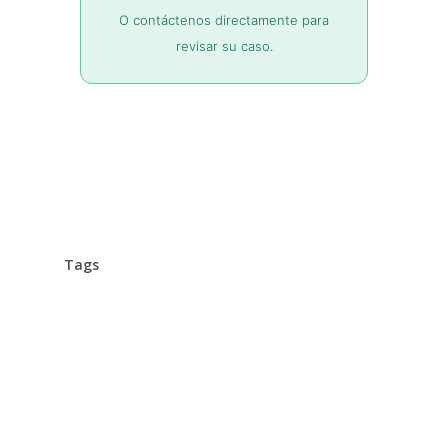
O contáctenos directamente para
revisar su caso.
Tags
Automatización
Email Marketing
Estrategia De Marketing
Generación De Clientes